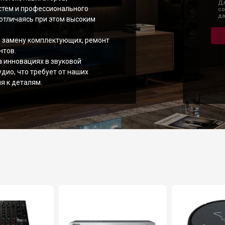
Дл
тем и профессионального
со
да
 отличаясь при этом высоким
 замену комплектующих, ремонт
нтов.
а инновациях в звуковой
дио, что требует от наших
я к деталям.