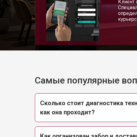
Клиент 
Специал
определ
курьерс
Самые популярные во
Сколько стоит диагностика техн
как она проходит?
Как организован забор и достав