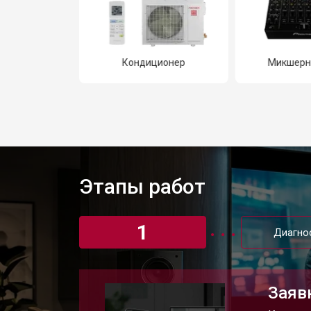
ционер
Микшерный пульт
Рес
Этапы работ
1
Диагно
Заяв