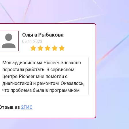
Ольга Рыбакова
05.11.2023
Моя аудиосистема Pioneer внезапно
перестала работать. В сервисном
центре Pioneer мне помогли с
диагностикой и ремонтом. Оказалось,
что проблема была в программном
обеспечении. Быстро и качественно
обновили ПО, и система снова
Отзыв из
2ГИС
заиграла как новая. Огромное
спасибо за вашу работу и заботу о
клиентах!