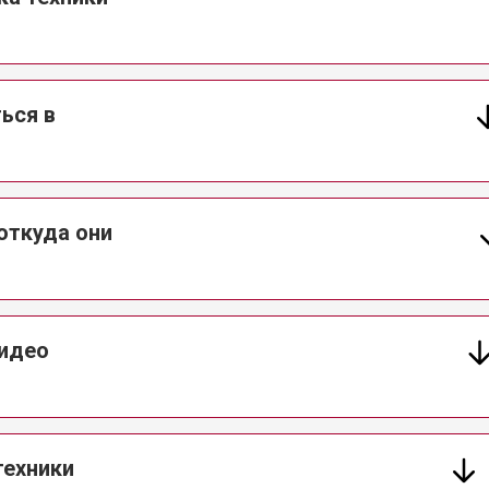
ься в
откуда они
видео
техники