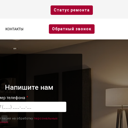
Cтатус ремонта
Oбратный звонок
КОНТАКТЫ
Напишите нам
мер телефона
гласие на обработку
персональных
нных.