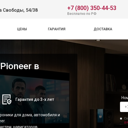
+7 (800) 350-44-53
а Свободы, 54/38
Бесплатно по РФ
ЦЕНЫ
ГАРАНТИЯ
ДОСТАВКА
Pioneer в
Но
Гарантия до 3-х лет
роники для дома, автомобиля и
Со
er.
да
истем, навигаторов,