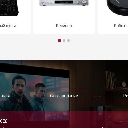
ивер
Робот-пылесос
Синт
стика
Согласование
Р
ка: