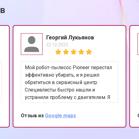
ов
Георгий Лукьянов
22.12.2023
Мой робот-пылесос Pioneer перестал
эффективно убирать, и я решил
обратиться в сервисный центр.
Специалисты быстро нашли и
устранили проблему с двигателем. Я
впечатлен их вниманием к деталям и
оперативностью. Спасибо за
Отзыв из
Google maps
восстановление моего помощника в
быту!