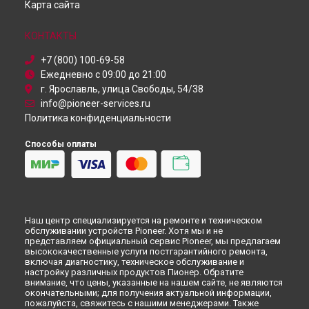
Карта сайта
Ремонт DJ контроллера XDJ-1000 MK4 Pioneer в
Красноярске
КОНТАКТЫ
Ремонт DJ контроллера XDJ-1000 MK4 Pioneer в
Перми
Ремонт DJ контроллера XDJ-1000 MK4 Pioneer в
+7 (800) 100-69-58
Ульяновске
Ежедневно с 09:00 до 21:00
Ремонт DJ контроллера XDJ-1000 MK4 Pioneer в
Кирове
г. Ярославль, улица Свободы, 54/38
Ремонт DJ контроллера XDJ-1000 MK4 Pioneer в
Москве
info@pioneer-services.ru
Политика конфиденциальности
Ремонт DJ контроллера XDJ-1000 MK4 Pioneer в
Санкт-
Петербурге
Способы оплаты
Наш центр специализируется на ремонте и техническом
обслуживании устройств Pioneer. Хотя мы и не
представляем официальный сервис Pioneer, мы предлагаем
высококачественные услуги постгарантийного ремонта,
включая диагностику, техническое обслуживание и
настройку различных продуктов Пионер. Обратите
внимание, что цены, указанные на нашем сайте, не являются
окончательными; для получения актуальной информации,
пожалуйста, свяжитесь с нашими менеджерами. Также