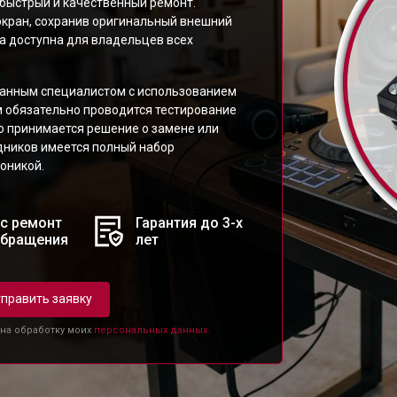
быстрый и качественный ремонт.
кран, сохранив оригинальный внешний
га доступна для владельцев всех
анным специалистом с использованием
м обязательно проводится тестирование
го принимается решение о замене или
дников имеется полный набор
оникой.
с ремонт
Гарантия до 3-х
обращения
лет
править заявку
 на обработку моих
персональных данных.