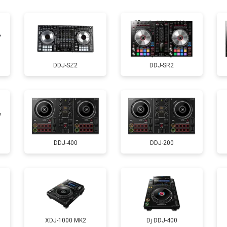
уляторов
от 60 мин
о
DDJ-SZ2
DDJ-SR2
DDJ-400
DDJ-200
XDJ-1000 MK2
Dj DDJ-400