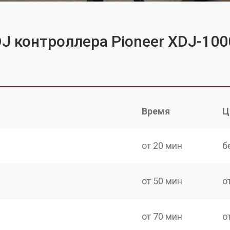
DJ контроллера Pioneer XDJ-10
Время
Ц
от 20 мин
б
от 50 мин
о
от 70 мин
о