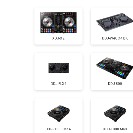
Ремонт или замена фейдеров и рег
XDJ-XZ
DDJ-WeGO4 BK
DDJ-FLX6
DDJ-800
XDJ-1000 MK4
XDJ-1000 MK3