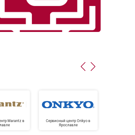
нтр Marantz в
Сервисный центр Onkyo в
Сервисный
лавле
Ярославле
Яро