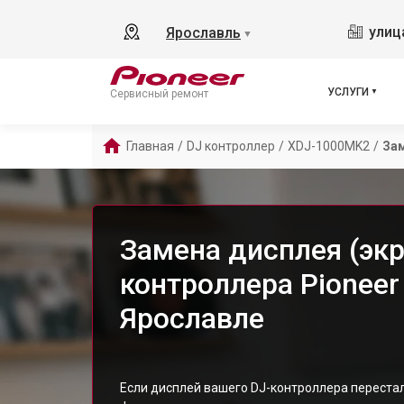
улиц
Ярославль
▼
УСЛУГИ
Сервисный ремонт
Главная
/
DJ контроллер
/
XDJ-1000MK2
/
Зам
Замена дисплея (экр
контроллера Pionee
Ярославле
Если дисплей вашего DJ-контроллера перест