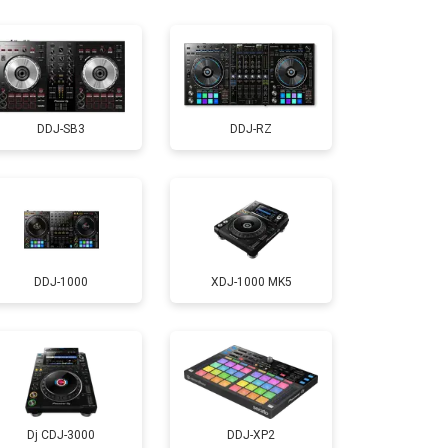
т 1000 ₽
Заказать
DDJ-SB3
DDJ-RZ
DDJ-1000
XDJ-1000 MK5
Dj CDJ-3000
DDJ-XP2