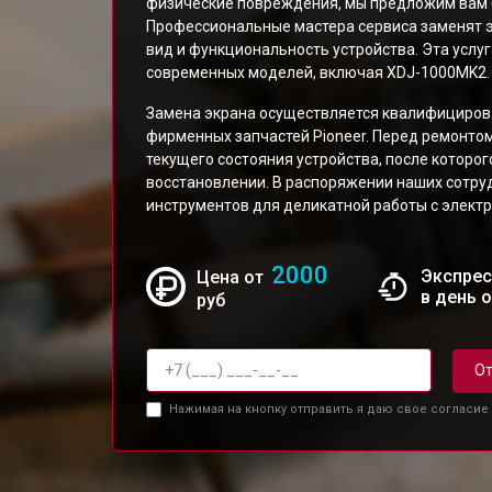
физические повреждения, мы предложим вам 
Профессиональные мастера сервиса заменят э
вид и функциональность устройства. Эта услу
современных моделей, включая XDJ-1000MK2.
Замена экрана осуществляется квалифициров
фирменных запчастей Pioneer. Перед ремонто
текущего состояния устройства, после которо
восстановлении. В распоряжении наших сотру
инструментов для деликатной работы с электр
2000
Экспрес
Цена от
в день 
руб
От
Нажимая на кнопку отправить я даю свое согласие