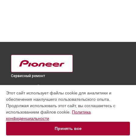
Сервисный ремонт
ВЫБЕРИ СВОЙ ГОРОД
Этот сайт использует файлы cookie для аналитики и
Замена микросхемы усилителя ресивера VSX-LX504
обеспечения наилучшего пользовательского опыта.
Pioneer в
Краснодаре
Продолжая использовать этот сайт, вы соглашаетесь с
Замена микросхемы усилителя ресивера VSX-LX504
использованием файлов cookie.
Политика
Pioneer в
Ростове-на-Дону
конфиденциальности
Замена микросхемы усилителя ресивера VSX-LX504
Pioneer в
Нижнем Новгороде
Принять все
Замена микросхемы усилителя ресивера VSX-LX504