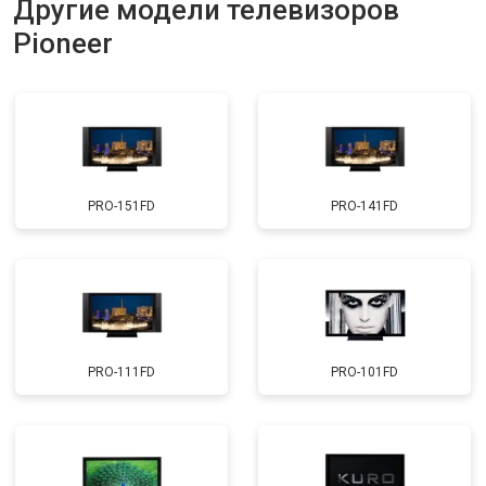
Другие модели телевизоров
Прошивка
от 3900 ₽
Заказать
Pioneer
Замена трансформаторов
от 4800 ₽
Заказать
подсветки
PRO-151FD
PRO-141FD
PRO-111FD
PRO-101FD