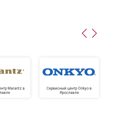
нтр Marantz в
Сервисный центр Onkyo в
Сервисный
лавле
Ярославле
Яро