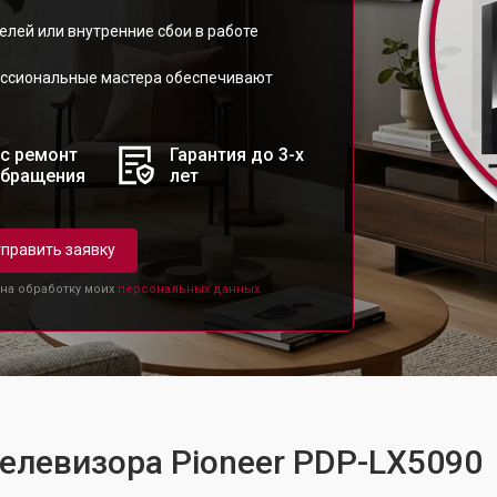
елей или внутренние сбои в работе
ессиональные мастера обеспечивают
с ремонт
Гарантия до 3-х
обращения
лет
править заявку
 на обработку моих
персональных данных.
телевизора Pioneer PDP-LX5090