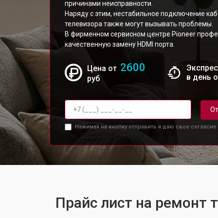
причинами неисправности.
Наряду с этим, нестабильное подключение каб
телевизора также могут вызывать проблемы.
В фирменном сервисном центре Pioneer проф
качественную замену HDMI порта.
2600
Экспрес
Цена от
в день 
руб
От
Нажимая на кнопку отправить я даю свое согласие
Прайс лист на ремонт 