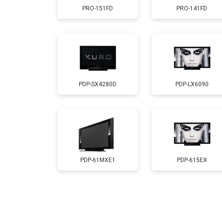
PRO-151FD
PRO-141FD
Замена лампы подсветки
Ремонт блока управления
PDP-SX4280D
PDP-LX6090
Замена блока питания
Замена матрицы
Прошивка
PDP-61MXE1
PDP-615EX
Замена трансформаторов подсветк