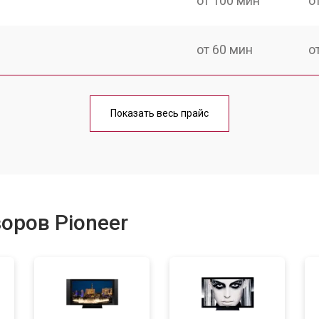
от 100 мин
о
от 60 мин
о
от 90 мин
о
Показать весь прайс
от 70 мин
о
от 80 мин
о
оров Pioneer
от 50 мин
о
от 70 мин
о