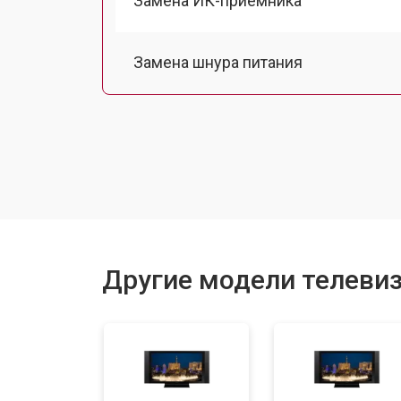
Замена ИК-приемника
Замена шнура питания
Замена разъема питания
Замена шлейфа матрицы
Замена аудиоразъема
Другие модели телевиз
Замена USB порта
Замена модуля Wi-Fi