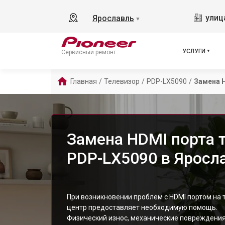
улиц
Ярославль
▼
УСЛУГИ
Сервисный ремонт
Главная
/
Телевизор
/
PDP-LX5090
/
Замена 
Замена HDMI порта т
PDP-LX5090 в Яросл
При возникновении проблем с HDMI портом на 
центр предоставляет необходимую помощь.
Физический износ, механические повреждения