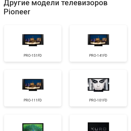
Другие модели телевизоров
Прошивка
от 3900 ₽
Заказать
Pioneer
Замена трансформаторов
от 4800 ₽
Заказать
подсветки
PRO-151FD
PRO-141FD
PRO-111FD
PRO-101FD