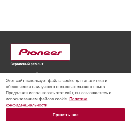
Сервисный ремонт
ВЫБЕРИ СВОЙ ГОРОД
Этот сайт использует файлы cookie для аналитики и
Замена блока питания телевизора PRO-101FD Pioneer в
обеспечения наилучшего пользовательского опыта.
Краснодаре
Продолжая использовать этот сайт, вы соглашаетесь с
Замена блока питания телевизора PRO-101FD Pioneer в
использованием файлов cookie.
Политика
Ростове-на-Дону
конфиденциальности
Замена блока питания телевизора PRO-101FD Pioneer в
Нижнем Новгороде
Принять все
Замена блока питания телевизора PRO-101FD Pioneer в
Новосибирске