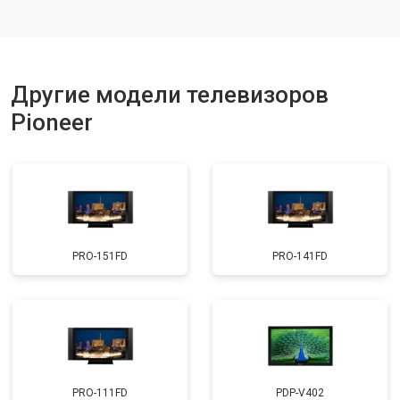
Замена матрицы
от 5500 ₽
Заказать
Прошивка
от 3900 ₽
Заказать
Замена трансформаторов
Другие модели телевизоров
от 4800 ₽
Заказать
подсветки
Pioneer
PRO-151FD
PRO-141FD
PRO-111FD
PDP-V402